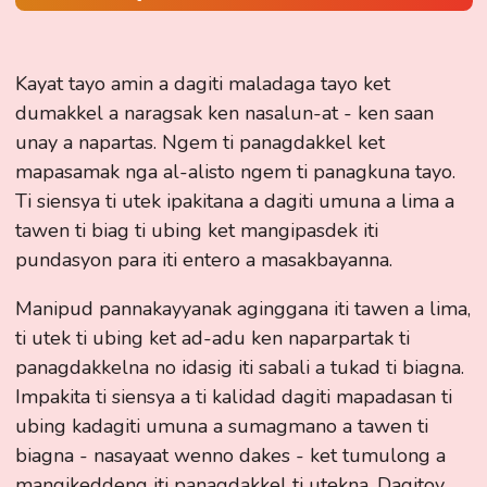
Kayat tayo amin a dagiti maladaga tayo ket
dumakkel a naragsak ken nasalun-at - ken saan
unay a napartas. Ngem ti panagdakkel ket
mapasamak nga al-alisto ngem ti panagkuna tayo.
Ti siensya ti utek ipakitana a dagiti umuna a lima a
tawen ti biag ti ubing ket mangipasdek iti
pundasyon para iti entero a masakbayanna.
Manipud pannakayyanak aginggana iti tawen a lima,
ti utek ti ubing ket ad-adu ken naparpartak ti
panagdakkelna no idasig iti sabali a tukad ti biagna.
Impakita ti siensya a ti kalidad dagiti mapadasan ti
ubing kadagiti umuna a sumagmano a tawen ti
biagna - nasayaat wenno dakes - ket tumulong a
mangikeddeng iti panagdakkel ti utekna. Dagitoy