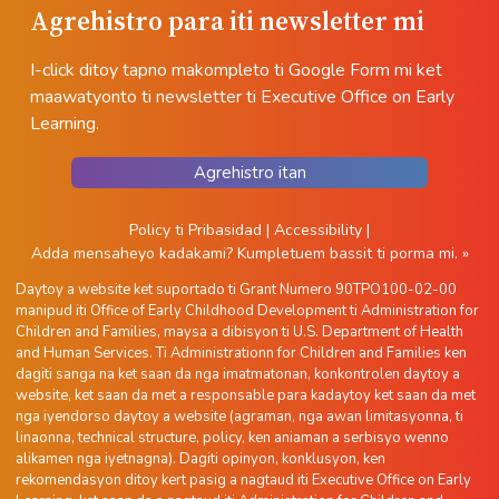
Agrehistro para iti newsletter mi
I-click ditoy tapno makompleto ti Google Form mi ket
maawatyonto ti newsletter ti Executive Office on Early
Learning.
Agrehistro itan
Policy ti Pribasidad
|
Accessibility
|
Adda mensaheyo kadakami?
Kumpletuem bassit ti porma mi. »
Daytoy a website ket suportado ti Grant Numero 90TPO100-02-00
manipud iti Office of Early Childhood Development ti Administration for
Children and Families, maysa a dibisyon ti U.S. Department of Health
and Human Services. Ti Administrationn for Children and Families ken
dagiti sanga na ket saan da nga imatmatonan, konkontrolen daytoy a
website, ket saan da met a responsable para kadaytoy ket saan da met
nga iyendorso daytoy a website (agraman, nga awan limitasyonna, ti
linaonna, technical structure, policy, ken aniaman a serbisyo wenno
alikamen nga iyetnagna). Dagiti opinyon, konklusyon, ken
rekomendasyon ditoy kert pasig a nagtaud iti Executive Office on Early