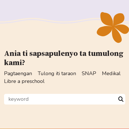
Ania ti sapsapulenyo ta tumulong
kami?
Pagtaengan
Tulong iti taraon
SNAP
Medikal
Libre a preschool
keyword
Sea