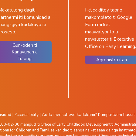
Makatulong dagiti
I-click ditoy tapno
artnermi iti komunidad a
makompleto ti Google
mang-giya kadakayo iti
Form mi ket
proseso.
maawatyonto ti
newsletter ti Executive
Gun-oden ti
Office on Early Learning.
Kanayunan a
Tulong
Agrehistro itan
basidad
|
Accessibility
|
Adda mensaheyo kadakami?
Kumpletuem bassit t
-02-00 manipud iti Office of Early Childhood Development ti Administration
ionn for Children and Families ken dagiti sanga na ket saan da nga imatmato