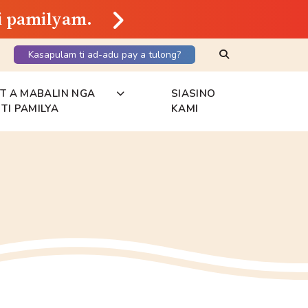
ti pamilyam.
Search Keyword
Kasapulam ti ad-adu pay a tulong?
NT A MABALIN NGA
SIASINO
TI PAMILYA
KAMI