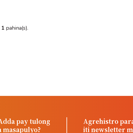
i
1
pahina(s).
Adda pay tulong
Agrehistro par
a masapulyo?
iti newsletter m