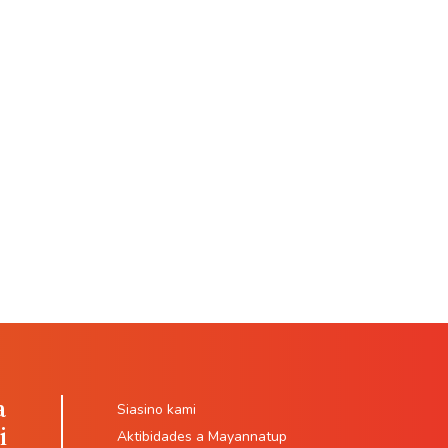
a
Siasino kami
i
Aktibidades a Mayannatup