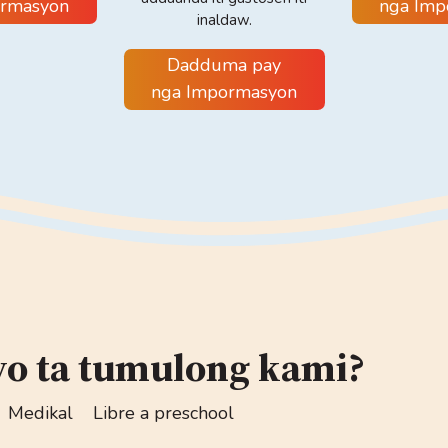
ormasyon
nga Imp
inaldaw.
Dadduma pay
nga Impormasyon
yo ta tumulong kami?
Medikal
Libre a preschool