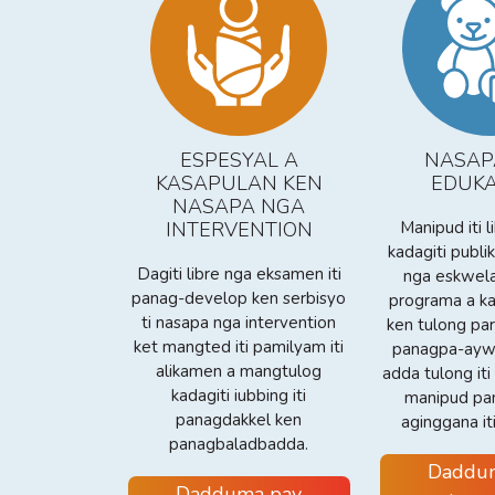
ESPESYAL A
NASAP
KASAPULAN KEN
EDUK
NASAPA NGA
INTERVENTION
Manipud iti l
kadagiti publi
Dagiti libre nga eksamen iti
nga eskwela,
panag-develop ken serbisyo
programa a ka
ti nasapa nga intervention
ken tulong para
ket mangted iti pamilyam iti
panagpa-aywan
alikamen a mangtulog
adda tulong iti
kadagiti iubbing iti
manipud pa
panagdakkel ken
aginggana it
panagbaladbadda.
Daddu
Dadduma pay