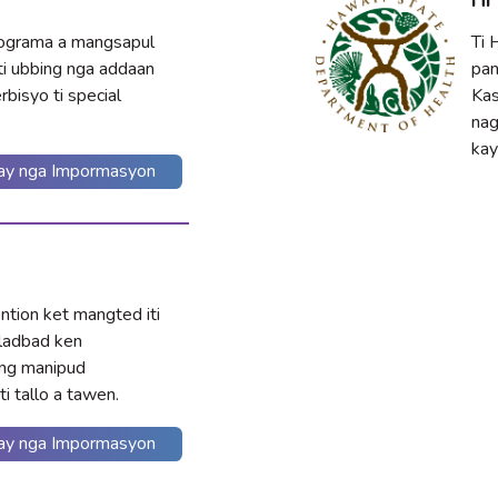
rograma a mangsapul
Ti 
i ubbing nga addaan
pan
rbisyo ti special
Kas
nag
kay
y nga Impormasyon
ention ket mangted iti
aladbad ken
ing manipud
i tallo a tawen.
y nga Impormasyon