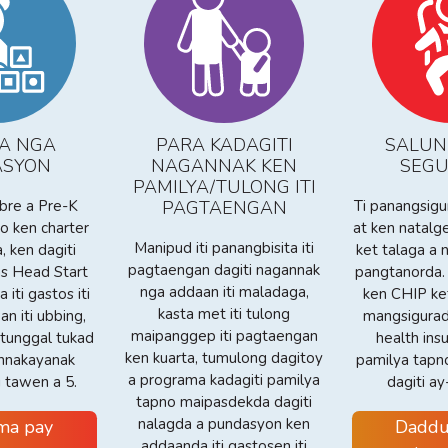
A NGA
PARA KADAGITI
SALUN
ASYON
NAGANNAK KEN
SEGU
PAMILYA/TULONG ITI
ibre a Pre-K
PAGTAENGAN
Ti panangsigu
ko ken charter
at ken natalg
Manipud iti panangbisita iti
 ken dagiti
ket talaga a 
pagtaengan dagiti nagannak
s Head Start
pangtanorda
nga addaan iti maladaga,
 iti gastos iti
ken CHIP ke
kasta met iti tulong
 iti ubbing,
mangsigura
maipanggep iti pagtaengan
 tunggal tukad
health ins
ken kuarta, tumulong dagitoy
nnakayanak
pamilya tapn
a programa kadagiti pamilya
i tawen a 5.
dagiti a
tapno maipasdekda dagiti
nalagda a pundasyon ken
ma pay
Daddu
addaanda iti gastosen iti