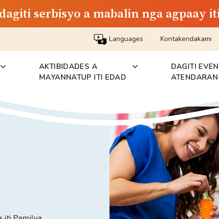
dagiti serbisyo a mabalin nga agpaay i
Languages
Kontakendakami
AKTIBIDADES A
DAGITI EVE
MAYANNATUP ITI EDAD
ATENDARAN 
 iti Pamilya