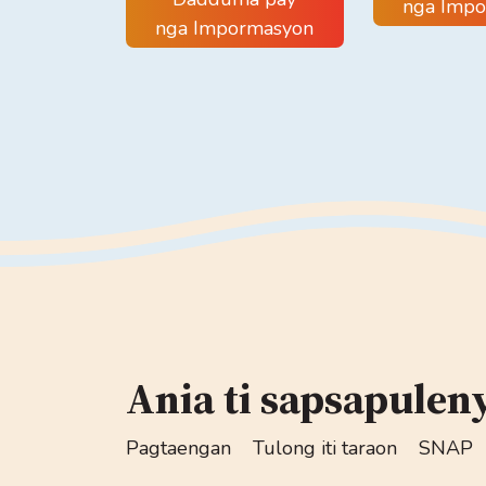
nga Imp
nga Impormasyon
Ania ti sapsapulen
Pagtaengan
Tulong iti taraon
SNAP