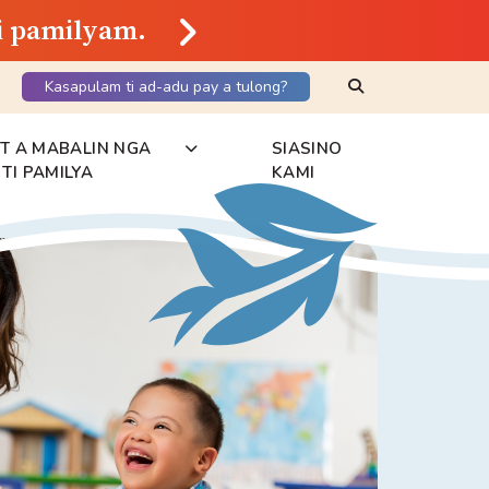
ti pamilyam.
Search Keyword
Kasapulam ti ad-adu pay a tulong?
NT A MABALIN NGA
SIASINO
TI PAMILYA
KAMI