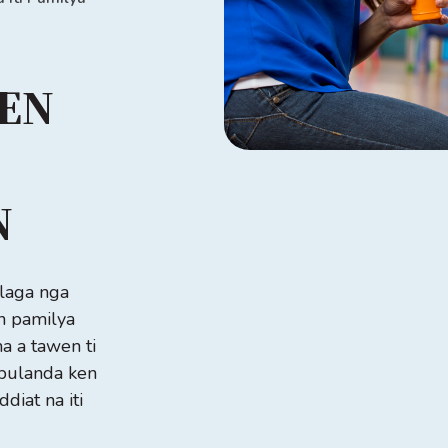
EN
N
alaga nga
n pamilya
ma a tawen ti
sapulanda ken
diat na iti