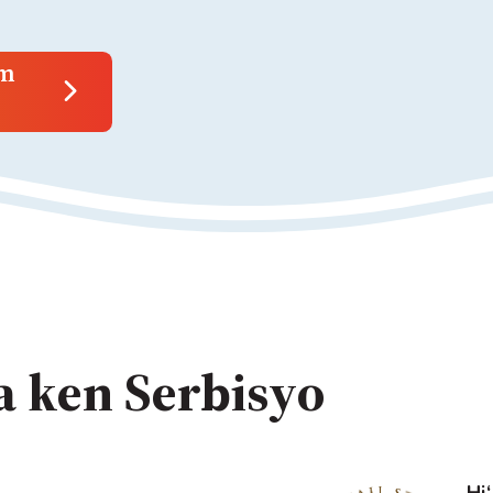
am
a ken Serbisyo
Hi