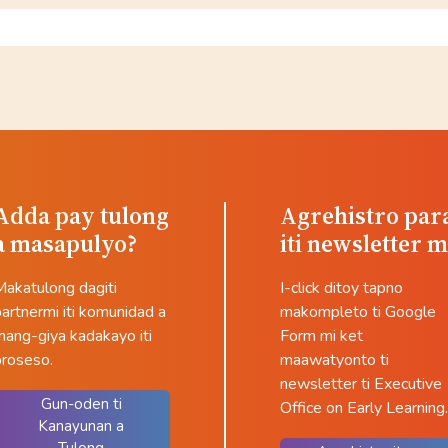
Adda pay tulong
Agrehistro par
a masapulyo?
iti newsletter m
Makatulong dagiti
I-click ditoy tapno
artnermi iti komunidad a
makompleto ti Google
mang-giya kadakayo iti
Form mi ket
proseso.
maawatyonto ti
newsletter ti Executive
Gun-oden ti
Office on Early Learning.
Kanayunan a