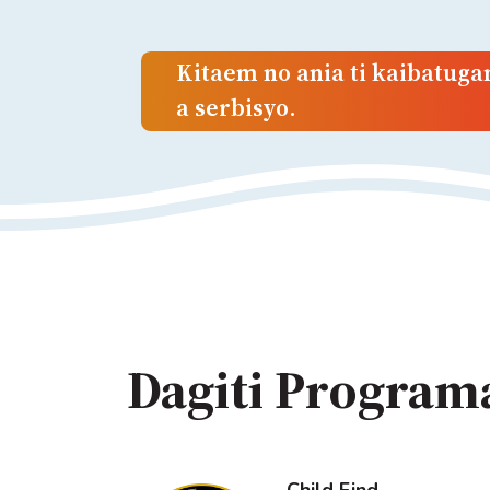
Kitaem no ania ti kaibatug
a serbisyo.
Dagiti Program
Child Find