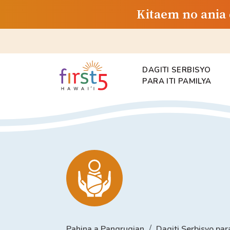
Kitaem no ania 
DAGITI SERBISYO
PARA ITI PAMILYA
Pahina a Pangrugian
Dagiti Serbisyo para