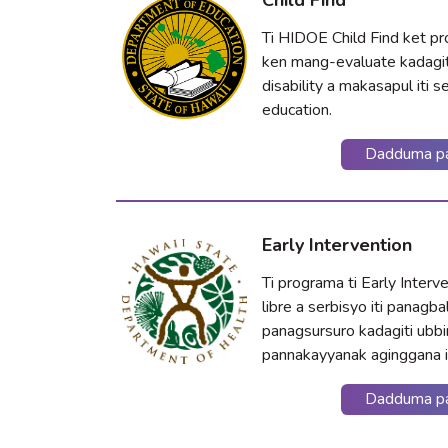
Ti HIDOE Child Find ket p
ken mang-evaluate kadagit
disability a makasapul iti se
education.
Dadduma pa
Early Intervention
Ti programa ti Early Interv
libre a serbisyo iti panagb
panagsursuro kadagiti ubb
pannakayyanak aginggana it
Dadduma pa