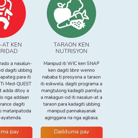
-AT KEN
TARAON KEN
RIDAD
NUTRISYON
rado a nasalun-
Manipud iti WIC ken SNAP
ed dagiti ubbing
ken dagiti libre wenno
napateg para iti
nababa ti presyona a taraon
. Ti Med-QUEST
iti eskwela, dagiti programa a
t adda ditoy a
mangtulong kadagiti pamilya
do nga addaan
a makagun-od iti nasalun-at a
urance dagiti
taraon para kadagiti ubbing
o mataripatoda
manipud pannakayanak
y-ayatenda.
aginggana na nga agbasa.
ma pay
Dadduma pay