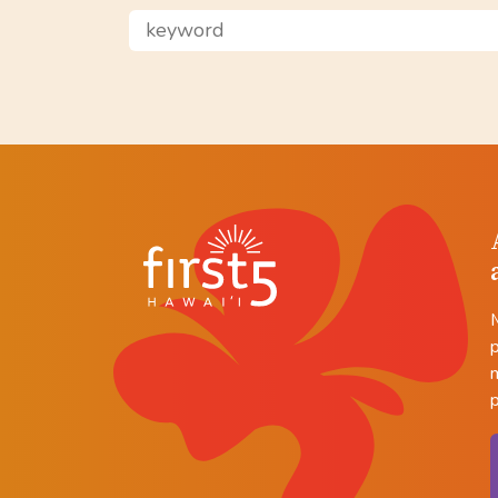
keyword
p