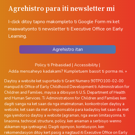
Agrehistro para iti newsletter mi
I-click ditoy tapno makompleto ti Google Form mi ket
maawatyonto ti newsletter ti Executive Office on Early
Learning.
Agrehistro itan
Policy ti Pribasidad
|
Accessibility
|
Adda mensaheyo kadakami?
Kumpletuem bassit ti porma mi. »
Daytoy a website ket suportado ti Grant Numero 90TPO100-02-00
manipud iti Office of Early Childhood Development ti Administration for
Children and Families, maysa a dibisyon ti U.S. Department of Health
and Human Services. Ti Administrationn for Children and Families ken
dagiti sanga na ket saan da nga imatmatonan, konkontrolen daytoy a
website, ket saan da met a responsable para kadaytoy ket saan da met
nga iyendorso daytoy a website (agraman, nga awan limitasyonna, ti
linaonna, technical structure, policy, ken aniaman a serbisyo wenno
alikamen nga iyetnagna). Dagiti opinyon, konklusyon, ken
rekomendasyon ditoy kert pasig a nagtaud iti Executive Office on Early