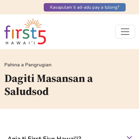
Kasapulam ti ad-adu pay a tulong?
Pahina a Pangrugian
Dagiti Masansan a
Saludsod
Ania ti First Five Hawai'i?