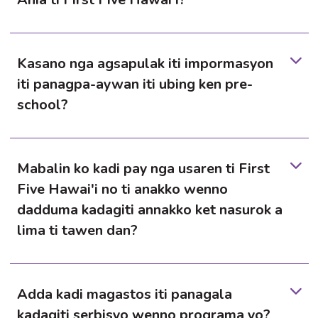
Kasano nga agsapulak iti impormasyon
iti panagpa-aywan iti ubing ken pre-
school?
Mabalin ko kadi pay nga usaren ti First
Five Hawai'i no ti anakko wenno
dadduma kadagiti annakko ket nasurok a
lima ti tawen dan?
Adda kadi magastos iti panagala
kadagiti serbisyo wenno programa yo?