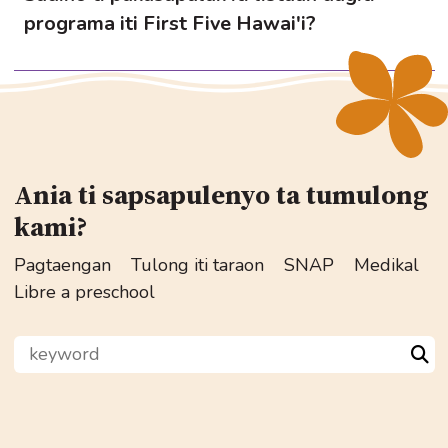
programa iti First Five Hawai'i?
Ania ti sapsapulenyo ta tumulong
kami?
Pagtaengan
Tulong iti taraon
SNAP
Medikal
Libre a preschool
keyword
Sea