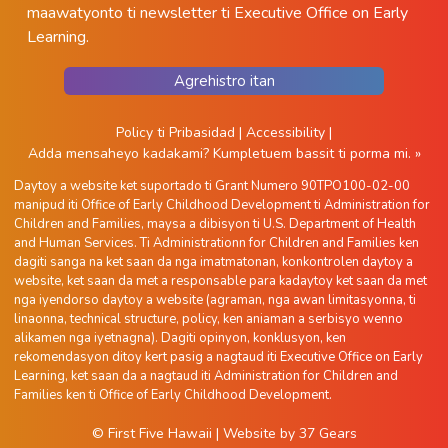
maawatyonto ti newsletter ti Executive Office on Early
Learning.
Agrehistro itan
Policy ti Pribasidad
|
Accessibility
|
Adda mensaheyo kadakami?
Kumpletuem bassit ti porma mi. »
Daytoy a website ket suportado ti Grant Numero 90TPO100-02-00
manipud iti Office of Early Childhood Development ti Administration for
Children and Families, maysa a dibisyon ti U.S. Department of Health
and Human Services. Ti Administrationn for Children and Families ken
dagiti sanga na ket saan da nga imatmatonan, konkontrolen daytoy a
website, ket saan da met a responsable para kadaytoy ket saan da met
nga iyendorso daytoy a website (agraman, nga awan limitasyonna, ti
linaonna, technical structure, policy, ken aniaman a serbisyo wenno
alikamen nga iyetnagna). Dagiti opinyon, konklusyon, ken
rekomendasyon ditoy kert pasig a nagtaud iti Executive Office on Early
Learning, ket saan da a nagtaud iti Administration for Children and
Families ken ti Office of Early Childhood Development.
© First Five Hawaii
|
Website by
37 Gears