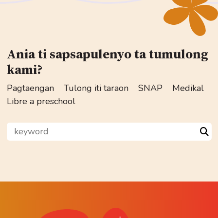
Ania ti sapsapulenyo ta tumulong
kami?
Pagtaengan
Tulong iti taraon
SNAP
Medikal
Libre a preschool
keyword
Sea