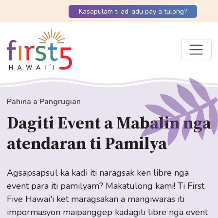
Kasapulam ti ad-adu pay a tulong?
Pahina a Pangrugian
Dagiti Event a Mabalin nga
atendaran ti Pamilya
Agsapsapsul ka kadi iti naragsak ken libre nga
event para iti pamilyam? Makatulong kami! Ti First
Five Hawai'i ket maragsakan a mangiwaras iti
impormasyon maipanggep kadagiti libre nga event